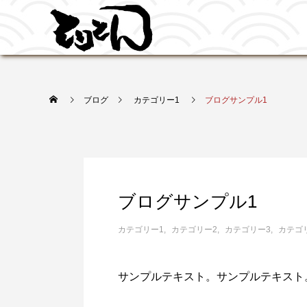
ブログ
カテゴリー1
ブログサンプル1
ブログサンプル1
カテゴリー1
カテゴリー2
カテゴリー3
カテゴ
サンプルテキスト。サンプルテキスト