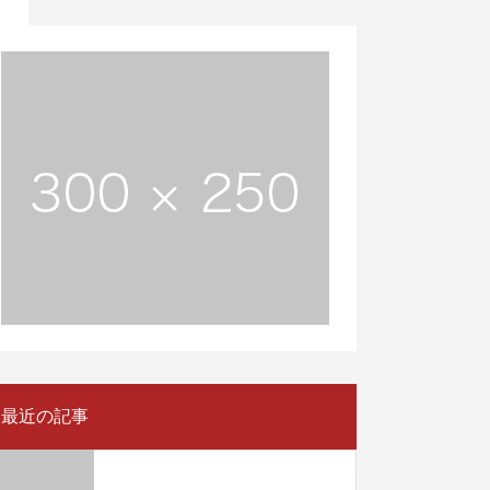
最近の記事