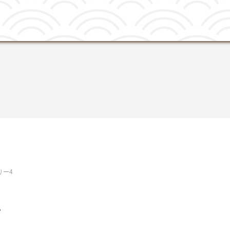
リー4
。