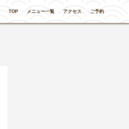
TOP
メニュー一覧
アクセス
ご予約